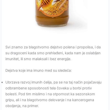
Svi znamo za blagotvorno dejstvo polena i propolisa, i da
su dragoceni kada smo prehlađeni, kada nam je oslabljen
imunitet, ili smo malaksali i bez energije.
Dejstva koje ima imuno med su sledeća:
Ubrzava razvoj imunih ćelija, pa se na taj način pojačavaju
odbrambene sposobnosti tela čoveka u borbi protiv
bolesti. Pod tim mislimo i na otpornost ka sezonskom
gripu, ali i na blagotvorno delovanje i na kancerogena
oboljenja, na primer.