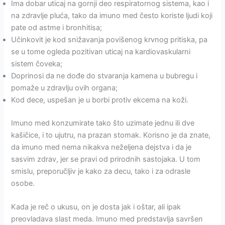
Ima dobar uticaj na gornji deo respiratornog sistema, kao i
na zdravlje pluća, tako da imuno med često koriste ljudi koji
pate od astme i bronhitisa;
Učinkovit je kod snižavanja povišenog krvnog pritiska, pa
se u tome ogleda pozitivan uticaj na kardiovaskularni
sistem čoveka;
Doprinosi da ne dođe do stvaranja kamena u bubregu i
pomaže u zdravlju ovih organa;
Kod dece, uspešan je u borbi protiv ekcema na koži.
Imuno med konzumirate tako što uzimate jednu ili dve
kašičice, i to ujutru, na prazan stomak. Korisno je da znate,
da imuno med nema nikakva neželjena dejstva i da je
sasvim zdrav, jer se pravi od prirodnih sastojaka. U tom
smislu, preporučljiv je kako za decu, tako i za odrasle
osobe.
Kada je reč o ukusu, on je dosta jak i oštar, ali ipak
preovladava slast meda. Imuno med predstavlja savršen