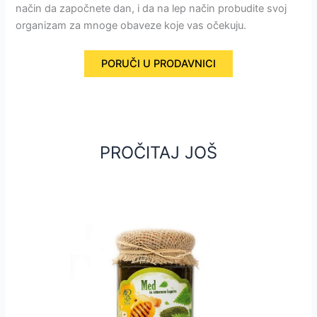
način da započnete dan, i da na lep način probudite svoj
organizam za mnoge obaveze koje vas očekuju.
PORUČI U PRODAVNICI
PROČITAJ JOŠ