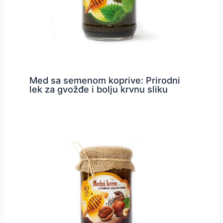
Med sa semenom koprive: Prirodni
lek za gvožđe i bolju krvnu sliku