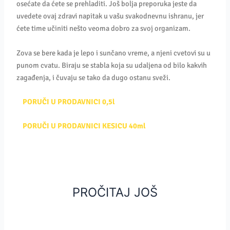
osećate da ćete se prehladiti. Još bolja preporuka jeste da
uvedete ovaj zdravi napitak u vašu svakodnevnu ishranu, jer
ćete time učiniti nešto veoma dobro za svoj organizam.
Zova se bere kada je lepo i sunčano vreme, a njeni cvetovi su u
punom cvatu. Biraju se stabla koja su udaljena od bilo kakvih
zagađenja, i čuvaju se tako da dugo ostanu sveži.
PORUČI U PRODAVNICI 0,5l
PORUČI U PRODAVNICI KESICU 40ml
PROČITAJ JOŠ