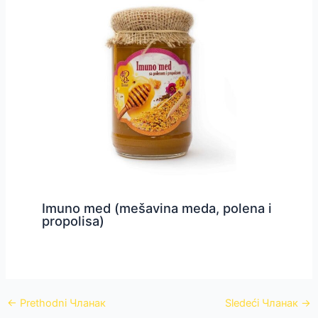
Imuno med (mešavina meda, polena i
propolisa)
←
Prethodni Чланак
Sledeći Чланак
→