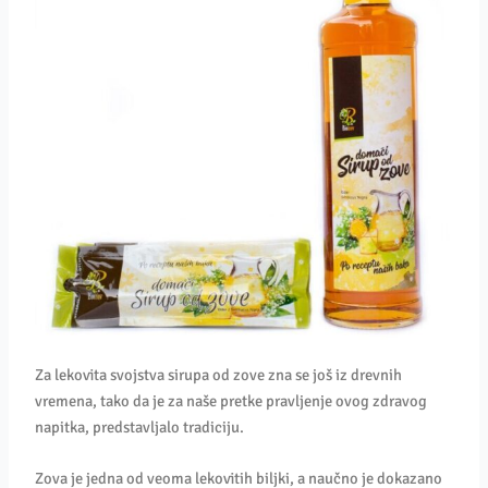
Za lekovita svojstva sirupa od zove zna se još iz drevnih
vremena, tako da je za naše pretke pravljenje ovog zdravog
napitka, predstavljalo tradiciju.
Zova je jedna od veoma lekovitih biljki, a naučno je dokazano