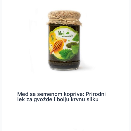
Med sa semenom koprive: Prirodni
lek za gvožđe i bolju krvnu sliku