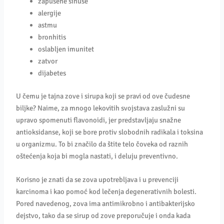
zapušene sinuse
alergije
astmu
bronhitis
oslabljen imunitet
zatvor
dijabetes
U čemu je tajna zove i sirupa koji se pravi od ove čudesne
biljke? Naime, za mnogo lekovitih svojstava zaslužni su
upravo spomenuti flavonoidi, jer predstavljaju snažne
antioksidanse, koji se bore protiv slobodnih radikala i toksina
u organizmu. To bi značilo da štite telo čoveka od raznih
oštećenja koja bi mogla nastati, i deluju preventivno.
Korisno je znati da se zova upotrebljava i u prevenciji
karcinoma i kao pomoć kod lečenja degenerativnih bolesti.
Pored navedenog, zova ima antimikrobno i antibakterijsko
dejstvo, tako da se sirup od zove preporučuje i onda kada