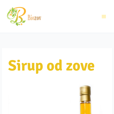
Pređi
na
sadržaj
Sirup od zove